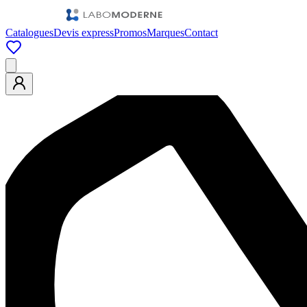
Catalogues
Devis express
Promos
Marques
Contact