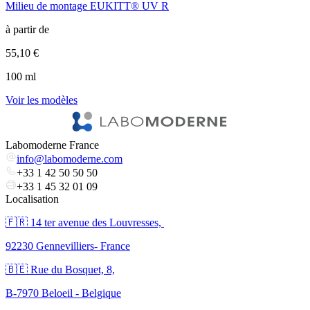
Milieu de montage EUKITT® UV R
X
à partir de
à
55,10 €
8
100 ml
l
Voir les modèles
V
Labomoderne France
info@labomoderne.com
+33 1 42 50 50 50
+33 1 45 32 01 09
Localisation
🇫🇷 ​14 ter avenue des Louvresses,
92230 Gennevilliers- France
🇧🇪 Rue du Bosquet, 8,
B-7970 Beloeil - Belgique