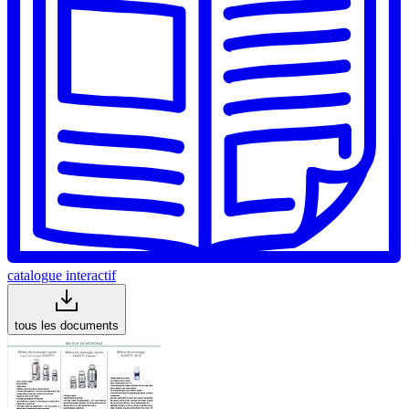
catalogue interactif
tous les documents