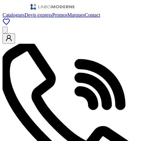
Catalogues
Devis express
Promos
Marques
Contact