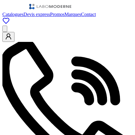
Catalogues
Devis express
Promos
Marques
Contact