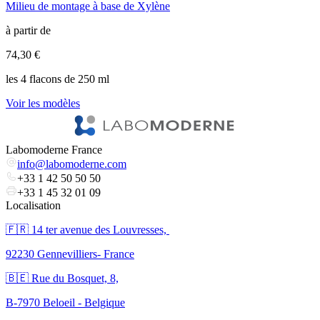
Milieu de montage à base de Xylène
M
à partir de
à
74,30 €
7
les 4 flacons de 250 ml
l
Voir les modèles
V
Labomoderne France
info@labomoderne.com
+33 1 42 50 50 50
+33 1 45 32 01 09
Localisation
🇫🇷 ​14 ter avenue des Louvresses,
92230 Gennevilliers- France
🇧🇪 Rue du Bosquet, 8,
B-7970 Beloeil - Belgique