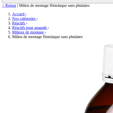
< Retour
|
Milieu de montage Histolaque sans phtalates
Accueil
›
Nos catégories
›
Réactifs
›
Réactifs pour anapath
›
Milieux de montage
›
Milieu de montage Histolaque sans phtalates