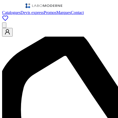
Catalogues
Devis express
Promos
Marques
Contact