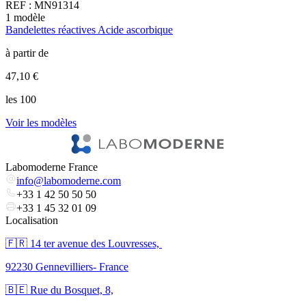
REF :
MN91314
1
modèle
2
Bandelettes réactives Acide ascorbique
B
à partir de
à
47,10 €
8
les 100
l
Voir les modèles
V
Labomoderne France
info@labomoderne.com
+33 1 42 50 50 50
+33 1 45 32 01 09
Localisation
🇫🇷 ​14 ter avenue des Louvresses,
92230 Gennevilliers- France
🇧🇪 Rue du Bosquet, 8,