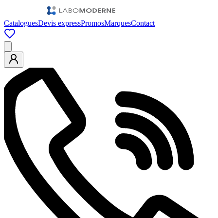
Catalogues
Devis express
Promos
Marques
Contact