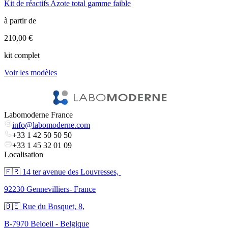
Kit de réactifs Azote total gamme faible
B
à partir de
à
210,00 €
6
kit complet
l
Voir les modèles
V
Labomoderne France
info@labomoderne.com
+33 1 42 50 50 50
+33 1 45 32 01 09
Localisation
🇫🇷 ​14 ter avenue des Louvresses,
92230 Gennevilliers- France
🇧🇪 Rue du Bosquet, 8,
B-7970 Beloeil - Belgique