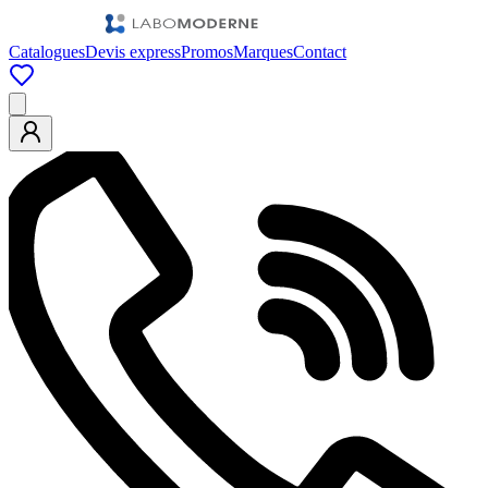
Catalogues
Devis express
Promos
Marques
Contact