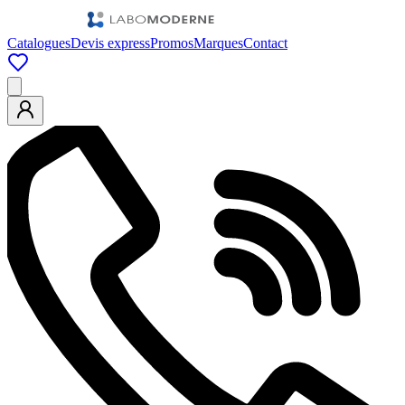
Catalogues
Devis express
Promos
Marques
Contact