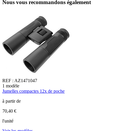
Nous vous recommandons également
REF :
AZ1471047
1
modèle
1
Jumelles compactes 12x de poche
J
à partir de
à
70,40 €
7
l'unité
l
Voir les modèles
V