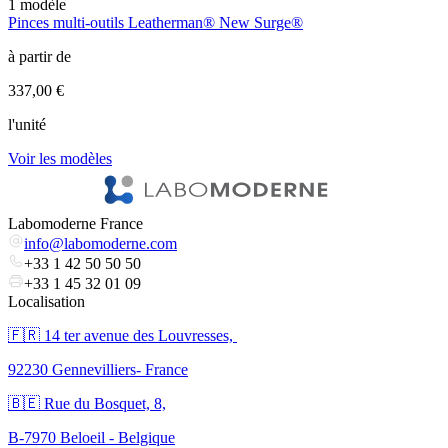
1
modèle
1
Pinces multi-outils Leatherman® New Surge®
P
à partir de
à
337,00 €
3
l'unité
l
Voir les modèles
V
Labomoderne France
info@labomoderne.com
+33 1 42 50 50 50
+33 1 45 32 01 09
Localisation
🇫🇷 ​14 ter avenue des Louvresses,
92230 Gennevilliers- France
🇧🇪 Rue du Bosquet, 8,
B-7970 Beloeil - Belgique