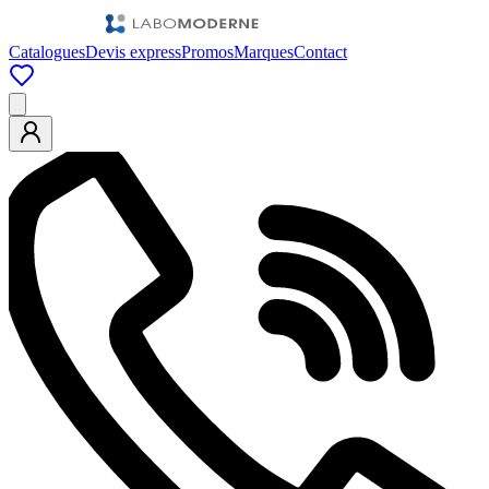
Catalogues
Devis express
Promos
Marques
Contact