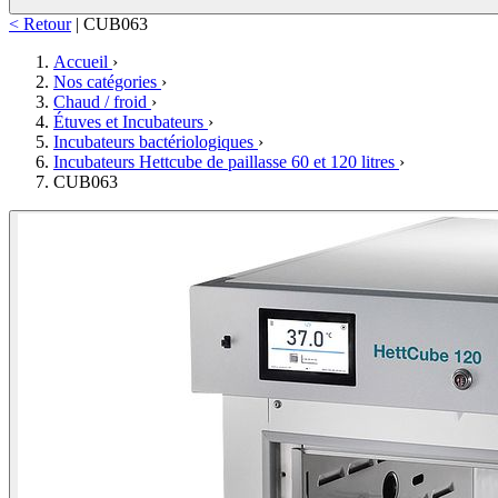
< Retour
|
CUB063
Accueil
›
Nos catégories
›
Chaud / froid
›
Étuves et Incubateurs
›
Incubateurs bactériologiques
›
Incubateurs Hettcube de paillasse 60 et 120 litres
›
CUB063