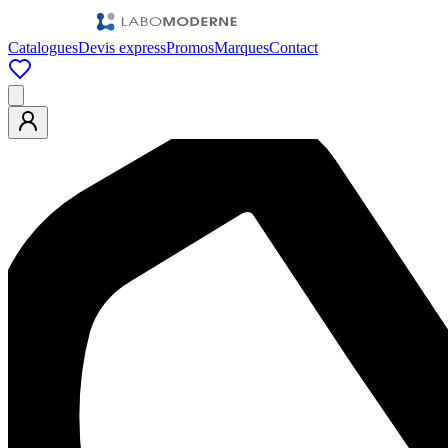
Catalogues
Devis express
Promos
Marques
Contact