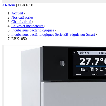
< Retour
|
EBX1050
Accueil
›
Nos catégories
›
Chaud / froid
›
Étuves et Incubateurs
›
Incubateurs bactériologiques
›
Incubateurs bactériologiques Série EB, régulateur Smart
›
EBX1050