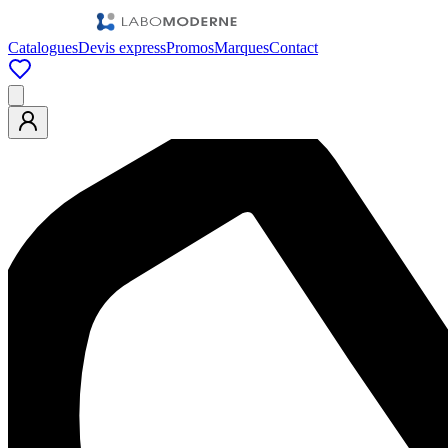
Catalogues
Devis express
Promos
Marques
Contact