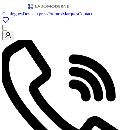
Catalogues
Devis express
Promos
Marques
Contact