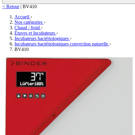
< Retour
|
BV410
Accueil
›
Nos catégories
›
Chaud / froid
›
Étuves et Incubateurs
›
Incubateurs bactériologiques
›
Incubateurs bactériologiques convection naturelle
›
BV410