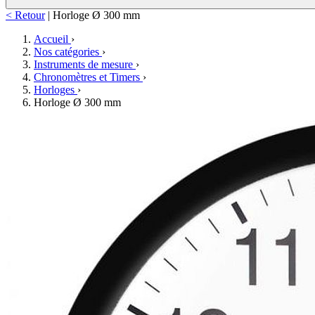
< Retour
|
Horloge Ø 300 mm
Accueil
›
Nos catégories
›
Instruments de mesure
›
Chronomètres et Timers
›
Horloges
›
Horloge Ø 300 mm