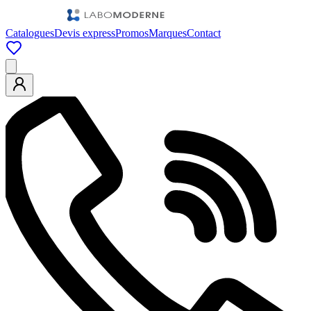
Catalogues
Devis express
Promos
Marques
Contact