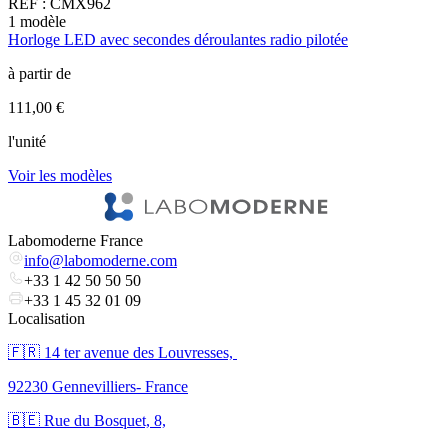
REF :
CMX962
1
modèle
1
Horloge LED avec secondes déroulantes radio pilotée
H
à partir de
à
111,00 €
1
l'unité
l
Voir les modèles
V
Labomoderne France
info@labomoderne.com
+33 1 42 50 50 50
+33 1 45 32 01 09
Localisation
🇫🇷 ​14 ter avenue des Louvresses,
92230 Gennevilliers- France
🇧🇪 Rue du Bosquet, 8,