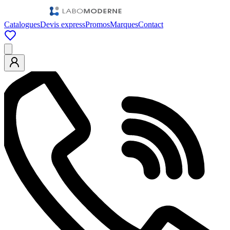
Catalogues
Devis express
Promos
Marques
Contact