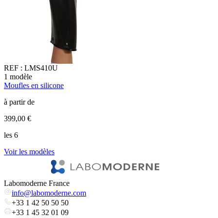
REF :
LMS410U
1
modèle
2
Moufles en silicone
G
à partir de
à
399,00 €
9
les 6
l
Voir les modèles
V
Labomoderne France
info@labomoderne.com
+33 1 42 50 50 50
+33 1 45 32 01 09