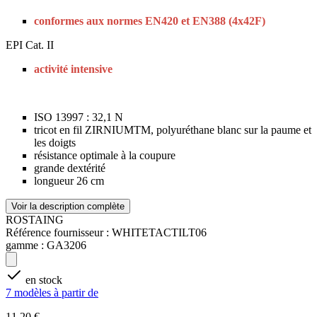
conformes aux normes EN420 et EN388 (4x42F)
EPI Cat. II
activité intensive
ISO 13997 : 32,1 N
tricot en fil ZIRNIUMTM, polyuréthane blanc sur la paume et
les doigts
résistance optimale à la coupure
grande dextérité
longueur 26 cm
Voir la description complète
ROSTAING
Référence fournisseur :
WHITETACTILT06
gamme :
GA3206
en stock
7 modèles à partir de
11,20 €