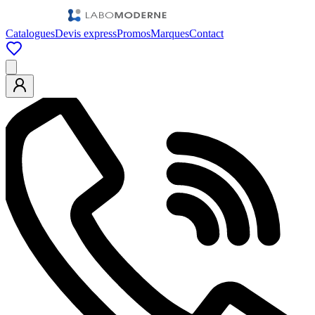
Catalogues
Devis express
Promos
Marques
Contact