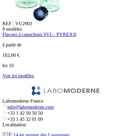
REF :
VU2903
8
modèles
7
Flacons à capuchons SVL - PYREX®
F
b
à partir de
à
102,00 €
1
les 10
l
Voir les modèles
V
Labomoderne France
info@labomoderne.com
+33 1 42 50 50 50
+33 1 45 32 01 09
Localisation
🇫🇷 ​14 ter avenue des Louvresses,