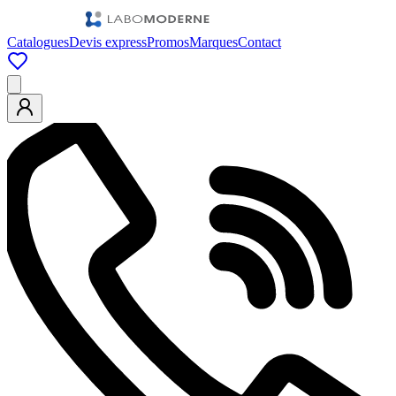
Catalogues
Devis express
Promos
Marques
Contact