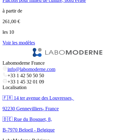
Flacons pour milieu de culture, bord évasé
F
à partir de
à
261,00 €
1
les 10
l
Voir les modèles
V
Labomoderne France
info@labomoderne.com
+33 1 42 50 50 50
+33 1 45 32 01 09
Localisation
🇫🇷 ​14 ter avenue des Louvresses,
92230 Gennevilliers- France
🇧🇪 Rue du Bosquet, 8,
B-7970 Beloeil - Belgique