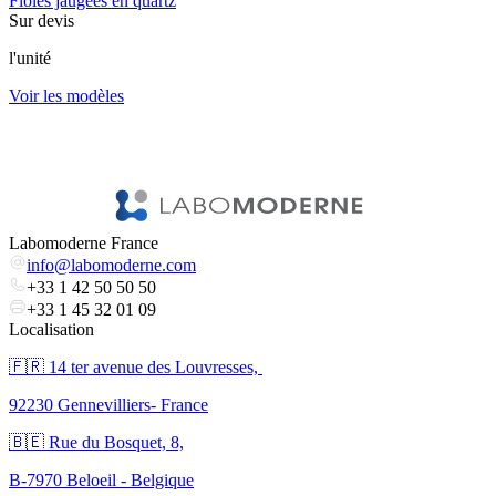
Fioles jaugées en quartz
F
Sur devis
à
l'unité
7
Voir les modèles
l
V
Labomoderne France
info@labomoderne.com
+33 1 42 50 50 50
+33 1 45 32 01 09
Localisation
🇫🇷 ​14 ter avenue des Louvresses,
92230 Gennevilliers- France
🇧🇪 Rue du Bosquet, 8,
B-7970 Beloeil - Belgique