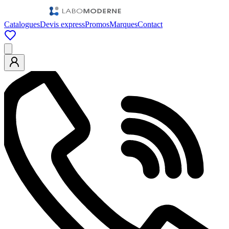
Catalogues
Devis express
Promos
Marques
Contact