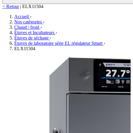
< Retour
|
ELX11504
Accueil
›
Nos catégories
›
Chaud / froid
›
Étuves et Incubateurs
›
Étuves de séchage
›
Étuves de laboratoire série EL régulateur Smart
›
ELX11504