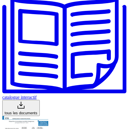
catalogue interactif
tous les documents