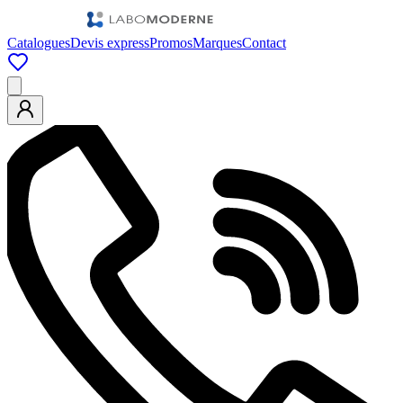
Catalogues
Devis express
Promos
Marques
Contact