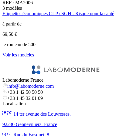
REF :
MA2006
3
modèles
6
Etiquettes économiques CLP / SGH - Risque pour la santé
E
à partir de
à
69,50 €
3
le rouleau de 500
l
Voir les modèles
V
Labomoderne France
info@labomoderne.com
+33 1 42 50 50 50
+33 1 45 32 01 09
Localisation
🇫🇷 ​14 ter avenue des Louvresses,
92230 Gennevilliers- France
🇧🇪 Rue du Bosquet, 8,