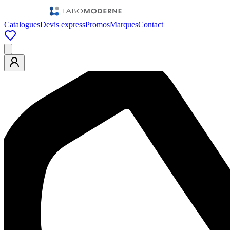
Catalogues
Devis express
Promos
Marques
Contact