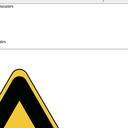
›
burantes
ntes