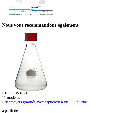
Nous vous recommandons également
REF :
GW1821
11
modèles
4
Erlenmeyers gradués avec capuchon à vis DURAN®
E
à partir de
à