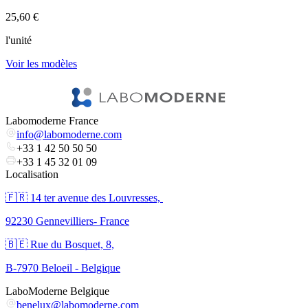
25,60 €
1
l'unité
l
Voir les modèles
V
Labomoderne France
info@labomoderne.com
+33 1 42 50 50 50
+33 1 45 32 01 09
Localisation
🇫🇷 ​14 ter avenue des Louvresses,
92230 Gennevilliers- France
🇧🇪 Rue du Bosquet, 8,
B-7970 Beloeil - Belgique
LaboModerne Belgique
benelux@labomoderne.com