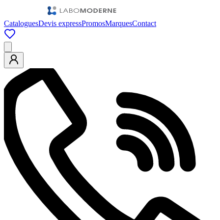
Catalogues
Devis express
Promos
Marques
Contact