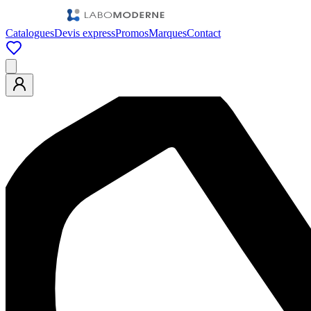
Catalogues
Devis express
Promos
Marques
Contact