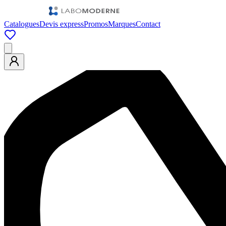
Catalogues
Devis express
Promos
Marques
Contact