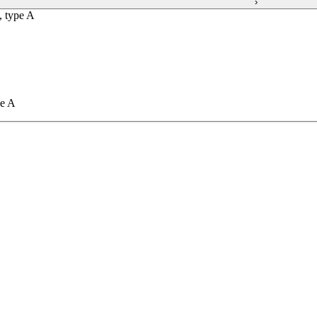
›
, type A
pe A