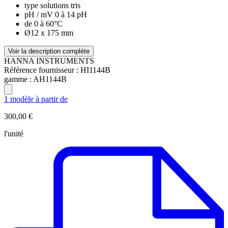
type solutions tris
pH / mV 0 à 14 pH
de 0 à 60°C
Ø12 x 175 mm
Voir la description complète
HANNA INSTRUMENTS
Référence fournisseur :
HI1144B
gamme :
AH1144B
1 modèle à partir de
300,00 €
l'unité