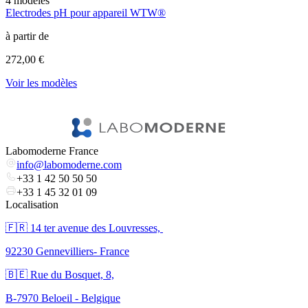
4
modèles
9
Electrodes pH pour appareil WTW®
E
à partir de
à
272,00 €
2
Voir les modèles
l
V
Labomoderne France
info@labomoderne.com
+33 1 42 50 50 50
+33 1 45 32 01 09
Localisation
🇫🇷 ​14 ter avenue des Louvresses,
92230 Gennevilliers- France
🇧🇪 Rue du Bosquet, 8,
B-7970 Beloeil - Belgique