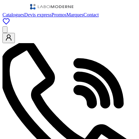
Catalogues
Devis express
Promos
Marques
Contact