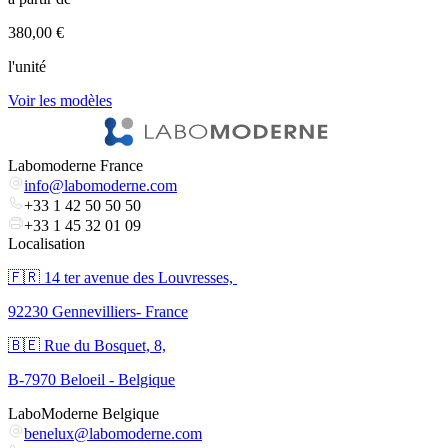
380,00 €
3
l'unité
l
Voir les modèles
V
Labomoderne France
info@labomoderne.com
+33 1 42 50 50 50
+33 1 45 32 01 09
Localisation
🇫🇷 ​14 ter avenue des Louvresses,
92230 Gennevilliers- France
🇧🇪 Rue du Bosquet, 8,
B-7970 Beloeil - Belgique
LaboModerne Belgique
benelux@labomoderne.com