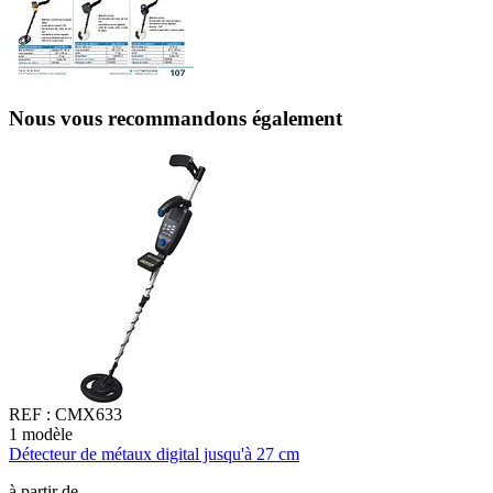
Nous vous recommandons également
REF :
CMX633
1
modèle
1
Détecteur de métaux digital jusqu'à 27 cm
D
à partir de
à