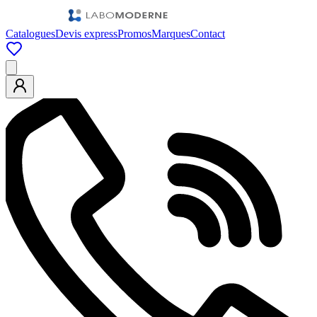
Catalogues
Devis express
Promos
Marques
Contact