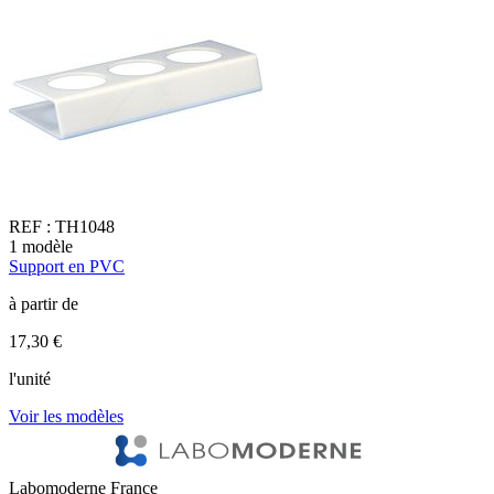
REF :
TH1048
1
modèle
1
Support en PVC
G
à partir de
à
17,30 €
7
l'unité
l
Voir les modèles
V
Labomoderne France