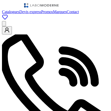
Catalogues
Devis express
Promos
Marques
Contact