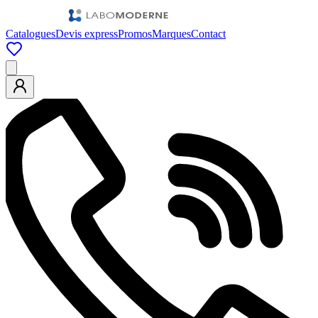
Catalogues
Devis express
Promos
Marques
Contact