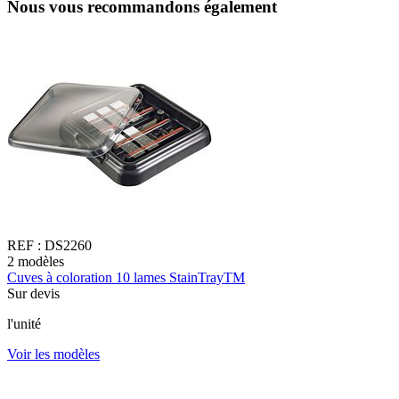
Nous vous recommandons également
REF :
DS2260
2
modèles
2
Cuves à coloration 10 lames StainTrayTM
C
Sur devis
à
l'unité
4
Voir les modèles
V