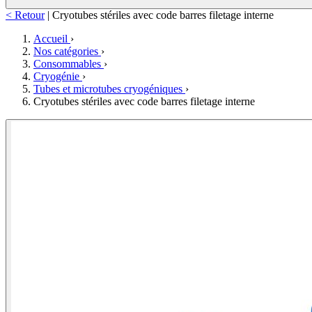
< Retour
|
Cryotubes stériles avec code barres filetage interne
Accueil
›
Nos catégories
›
Consommables
›
Cryogénie
›
Tubes et microtubes cryogéniques
›
Cryotubes stériles avec code barres filetage interne