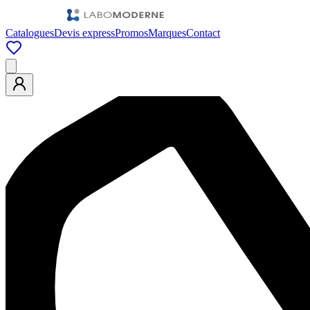
Catalogues
Devis express
Promos
Marques
Contact