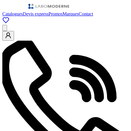
Catalogues
Devis express
Promos
Marques
Contact