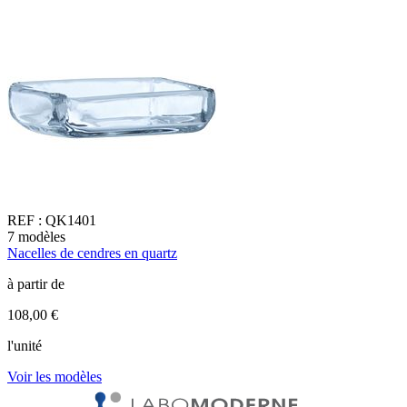
REF :
QK1401
7
modèles
4
Nacelles de cendres en quartz
M
à partir de
à
108,00 €
1
l'unité
l
Voir les modèles
V