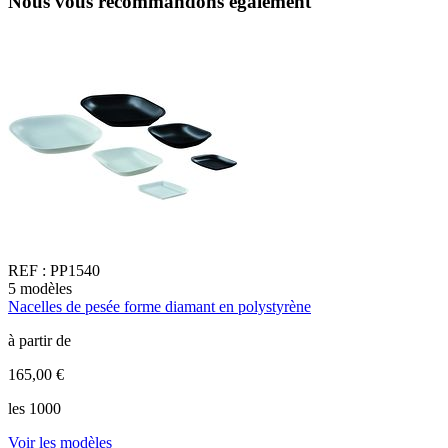
Nous vous recommandons également
REF :
PP1540
5
modèles
6
Nacelles de pesée forme diamant en polystyrène
N
à partir de
à
165,00 €
3
les 1000
l
Voir les modèles
V