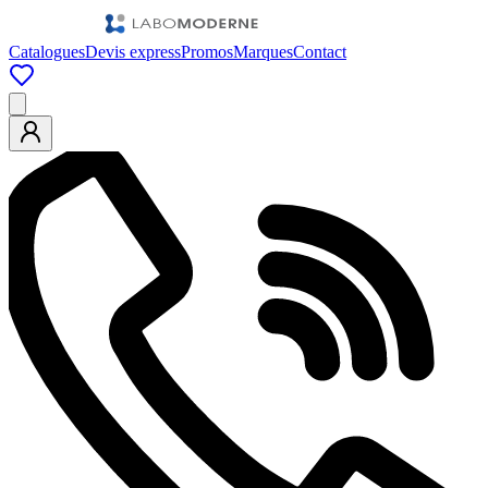
Catalogues
Devis express
Promos
Marques
Contact