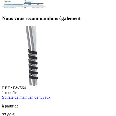
Nous vous recommandons également
REF :
BW5641
1
modèle
6
Spirale de maintien de tuyaux
I
à partir de
à
37,80 €
1