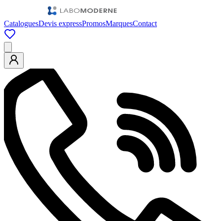
Catalogues
Devis express
Promos
Marques
Contact