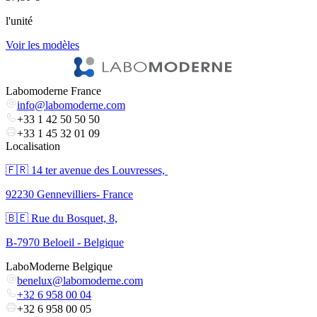
l'unité
V
Voir les modèles
Labomoderne France
info@labomoderne.com
+33 1 42 50 50 50
+33 1 45 32 01 09
Localisation
🇫🇷 ​14 ter avenue des Louvresses,
92230 Gennevilliers- France
🇧🇪 Rue du Bosquet, 8,
B-7970 Beloeil - Belgique
LaboModerne Belgique
benelux@labomoderne.com
+32 6 958 00 04
+32 6 958 00 05