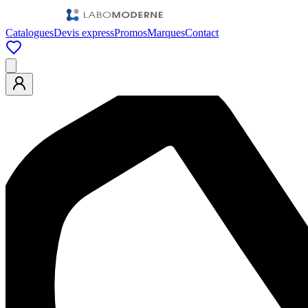
Catalogues
Devis express
Promos
Marques
Contact