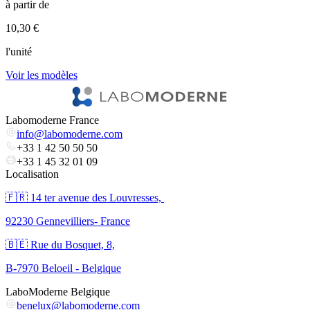
à partir de
à
10,30 €
3
l'unité
l
Voir les modèles
V
Labomoderne France
info@labomoderne.com
+33 1 42 50 50 50
+33 1 45 32 01 09
Localisation
🇫🇷 ​14 ter avenue des Louvresses,
92230 Gennevilliers- France
🇧🇪 Rue du Bosquet, 8,
B-7970 Beloeil - Belgique
LaboModerne Belgique
benelux@labomoderne.com