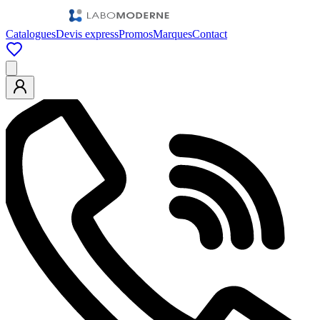
Catalogues
Devis express
Promos
Marques
Contact