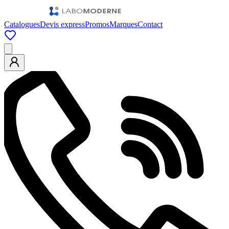
Catalogues
Devis express
Promos
Marques
Contact