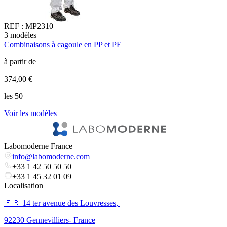
REF :
MP2310
3
modèles
4
Combinaisons à cagoule en PP et PE
C
à partir de
à
374,00 €
4
les 50
l
Voir les modèles
V
Labomoderne France
info@labomoderne.com
+33 1 42 50 50 50
+33 1 45 32 01 09
Localisation
🇫🇷 ​14 ter avenue des Louvresses,
92230 Gennevilliers- France