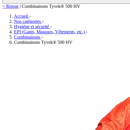
< Retour
|
Combinaisons Tyvek® 500 HV
Accueil
›
Nos catégories
›
Hygiène et sécurité
›
EPI (Gants, Masques, Vêtements, etc.)
›
Combinaisons
›
Combinaisons Tyvek® 500 HV