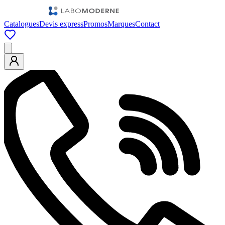
Catalogues
Devis express
Promos
Marques
Contact