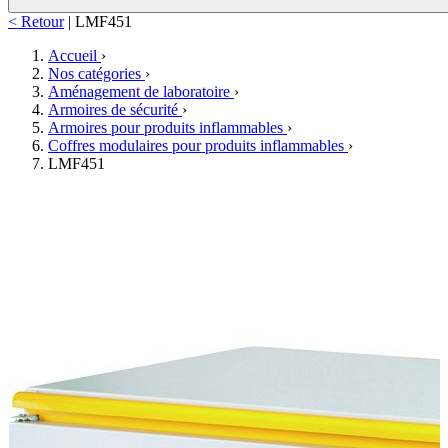
< Retour
|
LMF451
Accueil
›
Nos catégories
›
Aménagement de laboratoire
›
Armoires de sécurité
›
Armoires pour produits inflammables
›
Coffres modulaires pour produits inflammables
›
LMF451