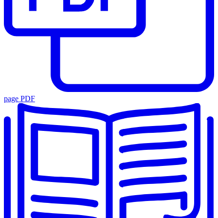
page PDF