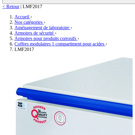
< Retour
|
LMF2017
Accueil
›
Nos catégories
›
Aménagement de laboratoire
›
Armoires de sécurité
›
Armoires pour produits corrosifs
›
Coffres modulaires 1 compartiment pour acides
›
LMF2017