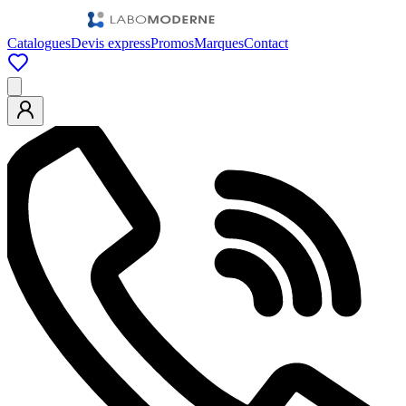
Catalogues
Devis express
Promos
Marques
Contact