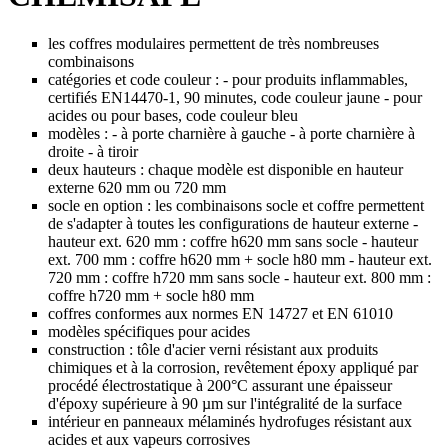
les coffres modulaires permettent de très nombreuses
combinaisons
catégories et code couleur : - pour produits inflammables,
certifiés EN14470-1, 90 minutes, code couleur jaune - pour
acides ou pour bases, code couleur bleu
modèles : - à porte charnière à gauche - à porte charnière à
droite - à tiroir
deux hauteurs : chaque modèle est disponible en hauteur
externe 620 mm ou 720 mm
socle en option : les combinaisons socle et coffre permettent
de s'adapter à toutes les configurations de hauteur externe -
hauteur ext. 620 mm : coffre h620 mm sans socle - hauteur
ext. 700 mm : coffre h620 mm + socle h80 mm - hauteur ext.
720 mm : coffre h720 mm sans socle - hauteur ext. 800 mm :
coffre h720 mm + socle h80 mm
coffres conformes aux normes EN 14727 et EN 61010
modèles spécifiques pour acides
construction : tôle d'acier verni résistant aux produits
chimiques et à la corrosion, revêtement époxy appliqué par
procédé électrostatique à 200°C assurant une épaisseur
d'époxy supérieure à 90 µm sur l'intégralité de la surface
intérieur en panneaux mélaminés hydrofuges résistant aux
acides et aux vapeurs corrosives