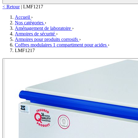
< Retour
|
LMF1217
Accueil
›
Nos catégories
›
Aménagement de laboratoire
›
Armoires de sécurité
›
Armoires pour produits corrosifs
›
Coffres modulaires 1 compartiment pour acides
›
LMF1217