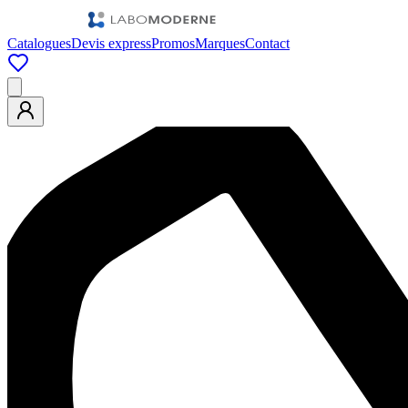
Catalogues
Devis express
Promos
Marques
Contact