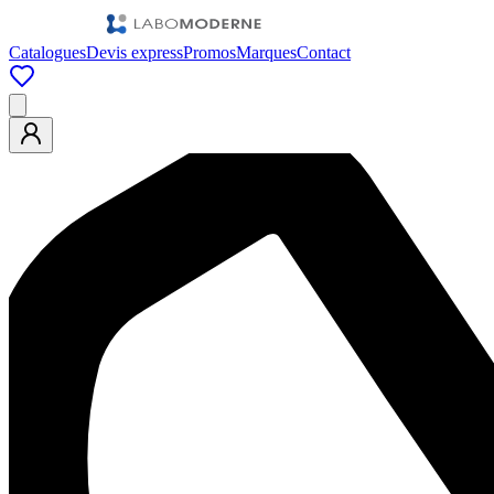
Catalogues
Devis express
Promos
Marques
Contact