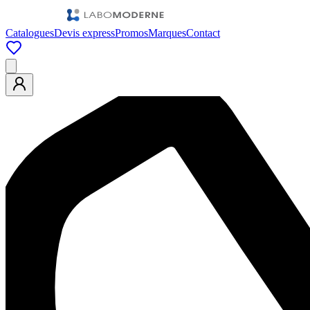
Catalogues
Devis express
Promos
Marques
Contact