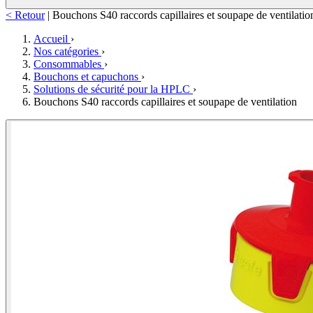
< Retour
|
Bouchons S40 raccords capillaires et soupape de ventilatio
Accueil
›
Nos catégories
›
Consommables
›
Bouchons et capuchons
›
Solutions de sécurité pour la HPLC
›
Bouchons S40 raccords capillaires et soupape de ventilation