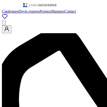
Catalogues
Devis express
Promos
Marques
Contact