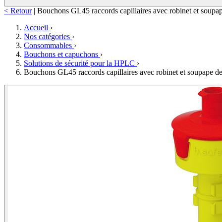
< Retour
|
Bouchons GL45 raccords capillaires avec robinet et soupap
Accueil
›
Nos catégories
›
Consommables
›
Bouchons et capuchons
›
Solutions de sécurité pour la HPLC
›
Bouchons GL45 raccords capillaires avec robinet et soupape de