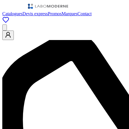
Catalogues
Devis express
Promos
Marques
Contact