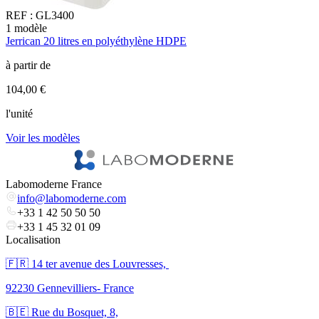
REF :
GL3400
1
modèle
5
Jerrican 20 litres en polyéthylène HDPE
B
à partir de
à
104,00 €
1
l'unité
l
Voir les modèles
V
Labomoderne France
info@labomoderne.com
+33 1 42 50 50 50
+33 1 45 32 01 09
Localisation
🇫🇷 ​14 ter avenue des Louvresses,
92230 Gennevilliers- France
🇧🇪 Rue du Bosquet, 8,