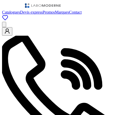
Catalogues
Devis express
Promos
Marques
Contact