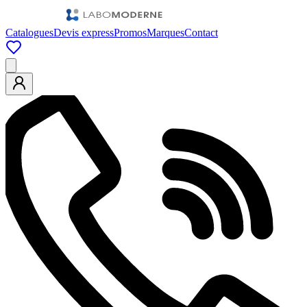
Catalogues
Devis express
Promos
Marques
Contact