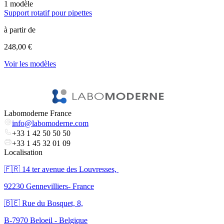
1
modèle
1
Support rotatif pour pipettes
P
à partir de
à
248,00 €
1
Voir les modèles
V
Labomoderne France
info@labomoderne.com
+33 1 42 50 50 50
+33 1 45 32 01 09
Localisation
🇫🇷 ​14 ter avenue des Louvresses,
92230 Gennevilliers- France
🇧🇪 Rue du Bosquet, 8,
B-7970 Beloeil - Belgique