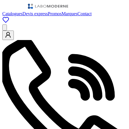
Catalogues
Devis express
Promos
Marques
Contact