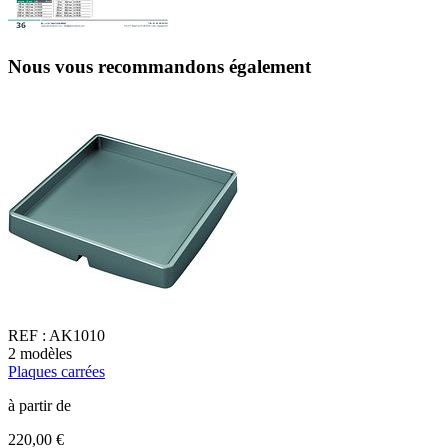
Nous vous recommandons également
REF :
AK1010
2
modèles
1
Plaques carrées
T
à partir de
à
220,00 €
5