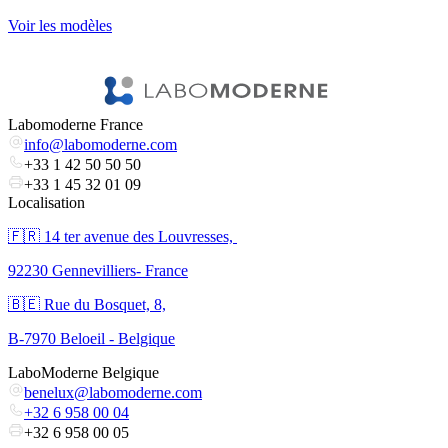
Voir les modèles
V
Labomoderne France
info@labomoderne.com
+33 1 42 50 50 50
+33 1 45 32 01 09
Localisation
🇫🇷 ​14 ter avenue des Louvresses,
92230 Gennevilliers- France
🇧🇪 Rue du Bosquet, 8,
B-7970 Beloeil - Belgique
LaboModerne Belgique
benelux@labomoderne.com
+32 6 958 00 04
+32 6 958 00 05