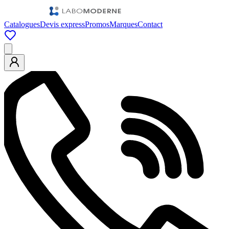
Catalogues
Devis express
Promos
Marques
Contact