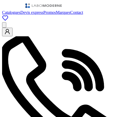
Catalogues
Devis express
Promos
Marques
Contact