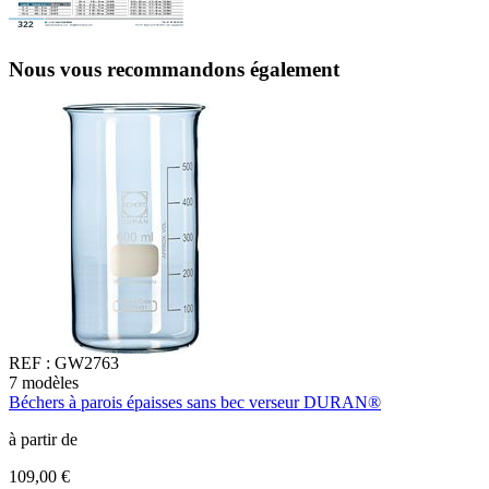
Nous vous recommandons également
REF :
GW2763
7
modèles
1
Béchers à parois épaisses sans bec verseur DURAN®
B
à partir de
à
109,00 €
8