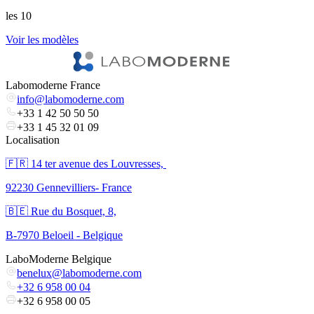
les 10
l
Voir les modèles
V
Labomoderne France
info@labomoderne.com
+33 1 42 50 50 50
+33 1 45 32 01 09
Localisation
🇫🇷 ​14 ter avenue des Louvresses,
92230 Gennevilliers- France
🇧🇪 Rue du Bosquet, 8,
B-7970 Beloeil - Belgique
LaboModerne Belgique
benelux@labomoderne.com
+32 6 958 00 04
+32 6 958 00 05