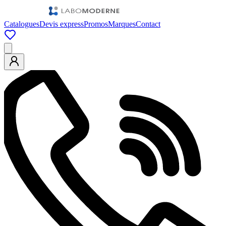
Catalogues
Devis express
Promos
Marques
Contact