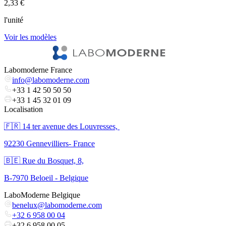
2,33 €
1
l'unité
l
Voir les modèles
V
Labomoderne France
info@labomoderne.com
+33 1 42 50 50 50
+33 1 45 32 01 09
Localisation
🇫🇷 ​14 ter avenue des Louvresses,
92230 Gennevilliers- France
🇧🇪 Rue du Bosquet, 8,
B-7970 Beloeil - Belgique
LaboModerne Belgique
benelux@labomoderne.com
+32 6 958 00 04
+32 6 958 00 05