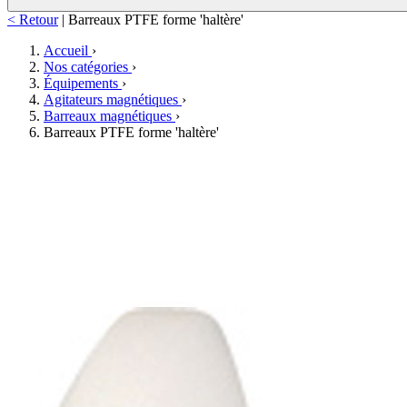
< Retour
|
Barreaux PTFE forme 'haltère'
Accueil
›
Nos catégories
›
Équipements
›
Agitateurs magnétiques
›
Barreaux magnétiques
›
Barreaux PTFE forme 'haltère'