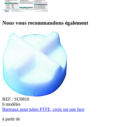
Nous vous recommandons également
REF :
SU0810
6
modèles
6
Barreaux pour tubes PTFE, croix sur une face
E
à partir de
à