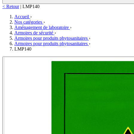
< Retour
|
LMP140
Accueil
›
Nos catégories
›
Aménagement de laboratoire
›
Armoires de sécurité
›
Armoires pour produits phytosanitaires
›
Armoires pour produits phytosanitaires
›
LMP140