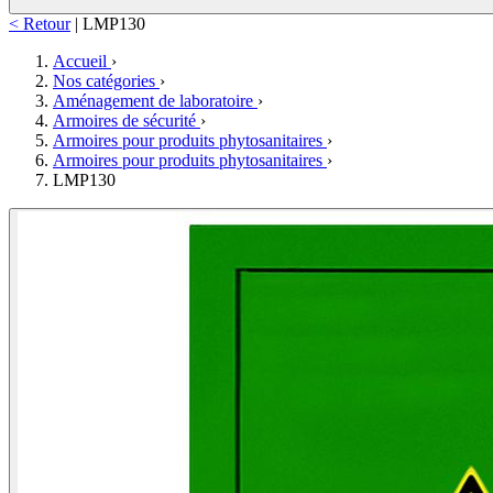
< Retour
|
LMP130
Accueil
›
Nos catégories
›
Aménagement de laboratoire
›
Armoires de sécurité
›
Armoires pour produits phytosanitaires
›
Armoires pour produits phytosanitaires
›
LMP130