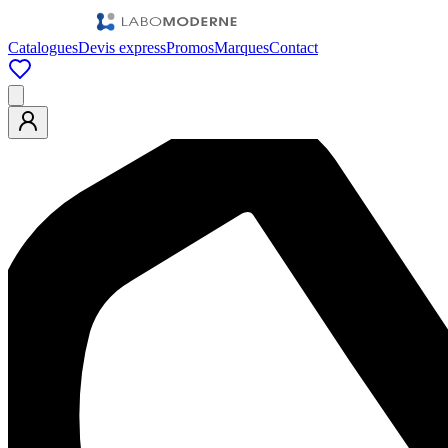
Catalogues
Devis express
Promos
Marques
Contact