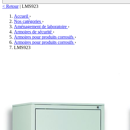
< Retour
|
LMS923
Accueil
›
Nos catégories
›
Aménagement de laboratoire
›
Armoires de sécurité
›
Armoires pour produits corrosifs
›
Armoires pour produits corrosifs
›
LMS923