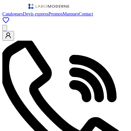
Catalogues
Devis express
Promos
Marques
Contact