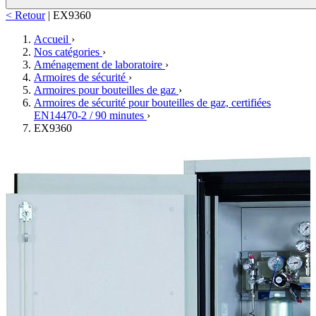
< Retour
|
EX9360
Accueil
›
Nos catégories
›
Aménagement de laboratoire
›
Armoires de sécurité
›
Armoires pour bouteilles de gaz
›
Armoires de sécurité pour bouteilles de gaz, certifiées
EN14470-2 / 90 minutes
›
EX9360