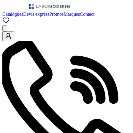
Catalogues
Devis express
Promos
Marques
Contact