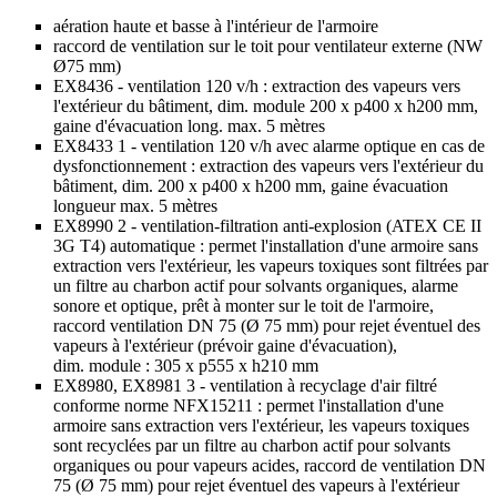
aération haute et basse à l'intérieur de l'armoire
raccord de ventilation sur le toit pour ventilateur externe (NW
Ø75 mm)
EX8436 - ventilation 120 v/h : extraction des vapeurs vers
l'extérieur du bâtiment, dim. module 200 x p400 x h200 mm,
gaine d'évacuation long. max. 5 mètres
EX8433 1 - ventilation 120 v/h avec alarme optique en cas de
dysfonctionnement : extraction des vapeurs vers l'extérieur du
bâtiment, dim. 200 x p400 x h200 mm, gaine évacuation
longueur max. 5 mètres
EX8990 2 - ventilation-filtration anti-explosion (ATEX CE II
3G T4) automatique : permet l'installation d'une armoire sans
extraction vers l'extérieur, les vapeurs toxiques sont filtrées par
un filtre au charbon actif pour solvants organiques, alarme
sonore et optique, prêt à monter sur le toit de l'armoire,
raccord ventilation DN 75 (Ø 75 mm) pour rejet éventuel des
vapeurs à l'extérieur (prévoir gaine d'évacuation),
dim. module : 305 x p555 x h210 mm
EX8980, EX8981 3 - ventilation à recyclage d'air filtré
conforme norme NFX15211 : permet l'installation d'une
armoire sans extraction vers l'extérieur, les vapeurs toxiques
sont recyclées par un filtre au charbon actif pour solvants
organiques ou pour vapeurs acides, raccord de ventilation DN
75 (Ø 75 mm) pour rejet éventuel des vapeurs à l'extérieur